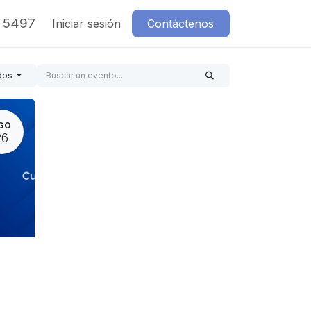
7 5497
Iniciar sesión
Contáctenos
dos
GO
26