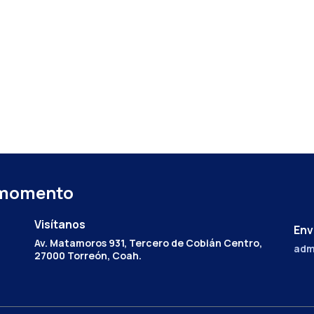
 momento
Visítanos
Env
Av. Matamoros 931, Tercero de Cobián Centro,
adm
27000 Torreón, Coah.