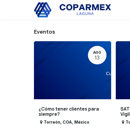
Ir al contenido
Eve
Eventos
AGO
13
¿Cómo tener clientes para
SAT
siempre?
Vigi
Torreón
,
COA
,
México
T