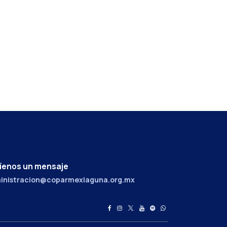
íenos un mensaje
inistracion@coparmexlaguna.org.mx