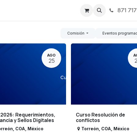
871 71
ntos
Nosotros
Servicios
Noticias
Contáctenos
Comisión
Eventos programa
AGO
A
25
 2026: Requerimientos,
Curso Resolución de
lancia y Sellos Digitales
conflictos
orreón
,
COA
,
México
Torreón
,
COA
,
México