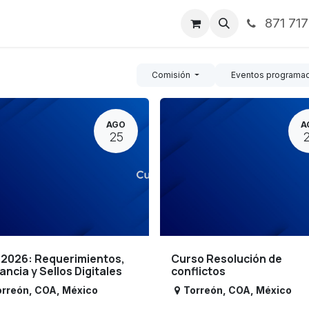
871 71
ntos
Nosotros
Servicios
Noticias
Contáctenos
Comisión
Eventos programa
AGO
A
25
 2026: Requerimientos,
Curso Resolución de
lancia y Sellos Digitales
conflictos
orreón
,
COA
,
México
Torreón
,
COA
,
México