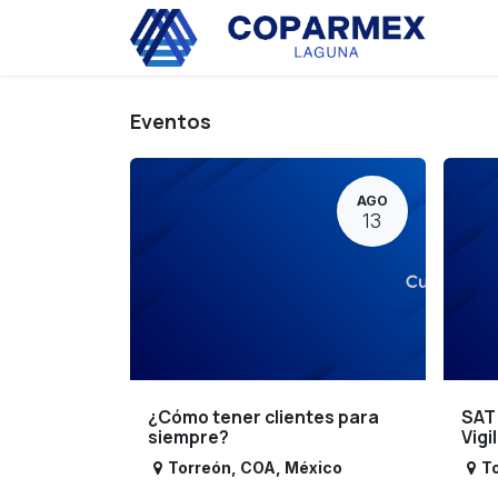
Ir al contenido
Eve
Eventos
AGO
13
¿Cómo tener clientes para
SAT
siempre?
Vigi
Torreón
,
COA
,
México
T