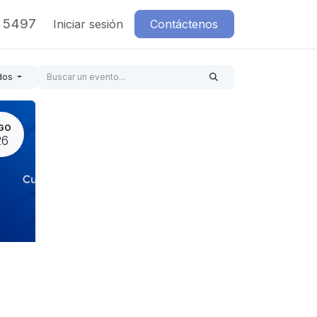
7 5497
Iniciar sesión
Contáctenos
dos
GO
26