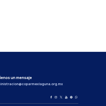
íenos un mensaje
inistracion@coparmexlaguna.org.mx