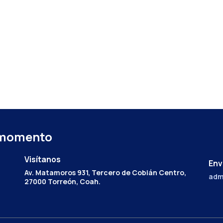
 momento
Visítanos
Env
Av. Matamoros 931, Tercero de Cobián Centro,
adm
27000 Torreón, Coah.