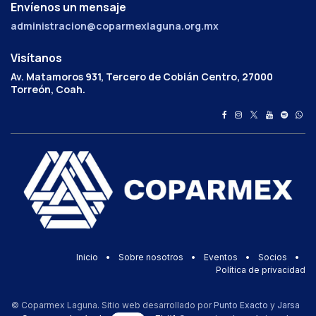
Envíenos un mensaje
administracion@coparmexlaguna.org.mx
Visítanos
Av. Matamoros 931, Tercero de Cobián Centro, 27000
Torreón, Coah.
Inicio
•
Sobre nosotros
•
Eventos
•
Socios
•
Política de privacidad
© Coparmex Laguna. Sitio web desarrollado por
Punto Exacto
y
Jarsa