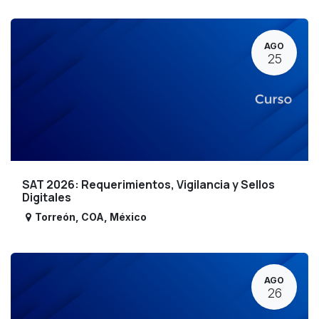
AGO
25
SAT 2026: Requerimientos, Vigilancia y Sellos
Digitales
Torreón
,
COA
,
México
AGO
26