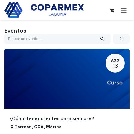
Ir al contenido
Eventos
AGO
13
¿Cómo tener clientes para siempre?
Torreón
,
COA
,
México