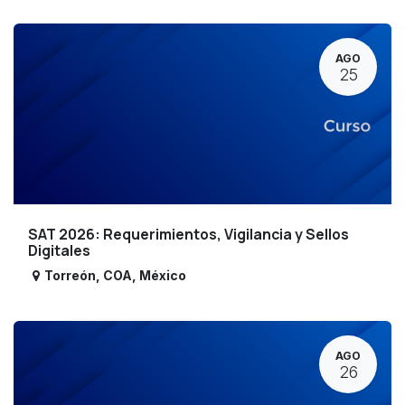
AGO
25
SAT 2026: Requerimientos, Vigilancia y Sellos
Digitales
Torreón
,
COA
,
México
AGO
26