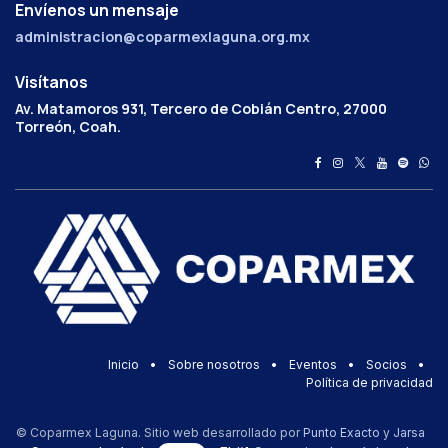
Envíenos un mensaje
administracion@coparmexlaguna.org.mx
Visítanos
Av. Matamoros 931, Tercero de Cobián Centro, 27000
Torreón, Coah.
Inicio
•
Sobre nosotros
•
Eventos
•
Socios
•
Política de privacidad
© Coparmex Laguna. Sitio web desarrollado por
Punto Exacto
y
Jarsa