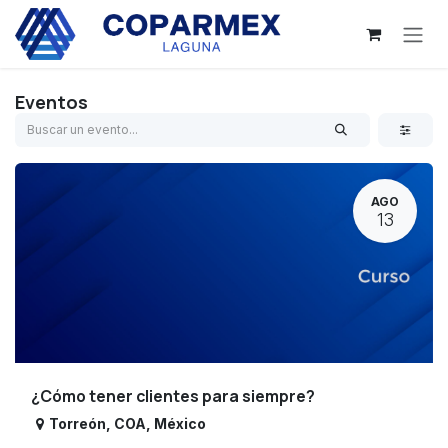
Ir al contenido
Eventos
AGO
13
¿Cómo tener clientes para siempre?
Torreón
,
COA
,
México