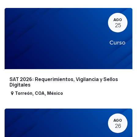
AGO
25
SAT 2026: Requerimientos, Vigilancia y Sellos
Digitales
Torreón
,
COA
,
México
AGO
26