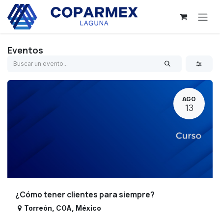
Ir al contenido
Eventos
AGO
13
¿Cómo tener clientes para siempre?
Torreón
,
COA
,
México