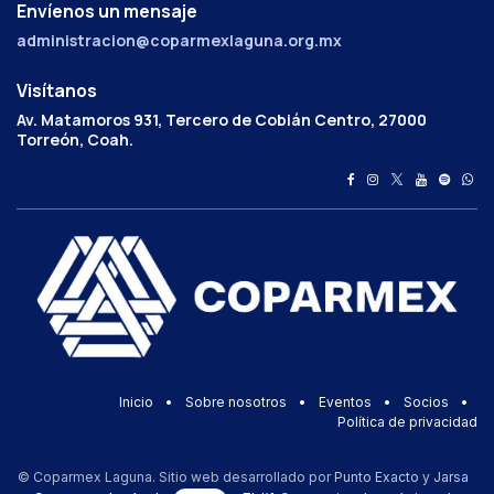
Envíenos un mensaje
administracion@coparmexlaguna.org.mx
Visítanos
Av. Matamoros 931, Tercero de Cobián Centro, 27000
Torreón, Coah.
Inicio
•
Sobre nosotros
•
Eventos
•
Socios
•
Política de privacidad
© Coparmex Laguna. Sitio web desarrollado por
Punto Exacto
y
Jarsa