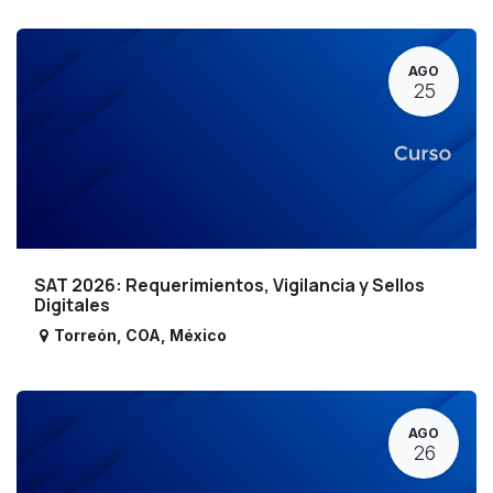
AGO
25
SAT 2026: Requerimientos, Vigilancia y Sellos
Digitales
Torreón
,
COA
,
México
AGO
26