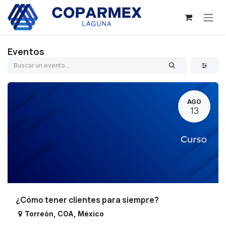
Ir al contenido
Eventos
AGO
13
¿Cómo tener clientes para siempre?
Torreón
,
COA
,
México