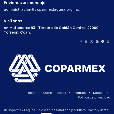
Envíenos un mensaje
administracion@coparmexlaguna.org.mx
Visítanos
Av. Matamoros 931, Tercero de Cobián Centro, 27000
Torreón, Coah.
Inicio
•
Sobre nosotros
•
Eventos
•
Socios
•
Política de privacidad
© Coparmex Laguna. Sitio web desarrollado por
Punto Exacto
y
Jarsa