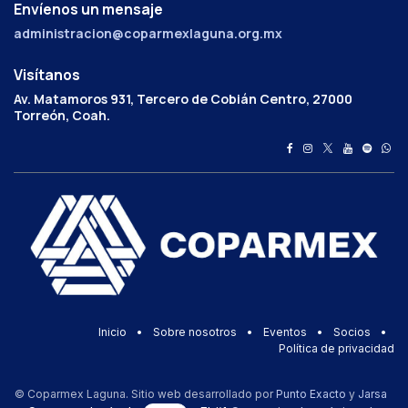
Envíenos un mensaje
administracion@coparmexlaguna.org.mx
Visítanos
Av. Matamoros 931, Tercero de Cobián Centro, 27000
Torreón, Coah.
Inicio
•
Sobre nosotros
•
Eventos
•
Socios
•
Política de privacidad
© Coparmex Laguna. Sitio web desarrollado por
Punto Exacto
y
Jarsa