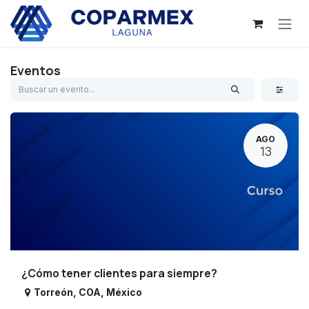
Ir al contenido
Eventos
AGO
13
¿Cómo tener clientes para siempre?
Torreón
,
COA
,
México