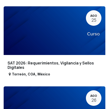
AGO
25
SAT 2026: Requerimientos, Vigilancia y Sellos
Digitales
Torreón
,
COA
,
México
AGO
26