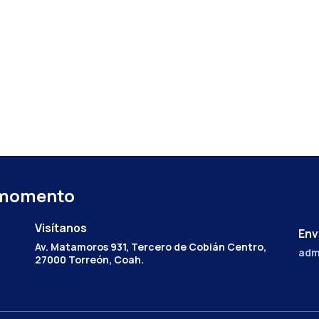
 momento
Visítanos
Env
Av. Matamoros 931, Tercero de Cobián Centro,
adm
27000 Torreón, Coah.