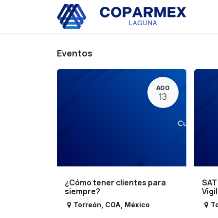
Ir al contenido
Eve
Eventos
AGO
13
¿Cómo tener clientes para
SAT
siempre?
Vigi
Torreón
,
COA
,
México
T