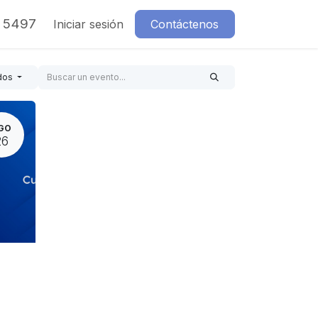
7 5497
Iniciar sesión
Contáctenos
dos
GO
26