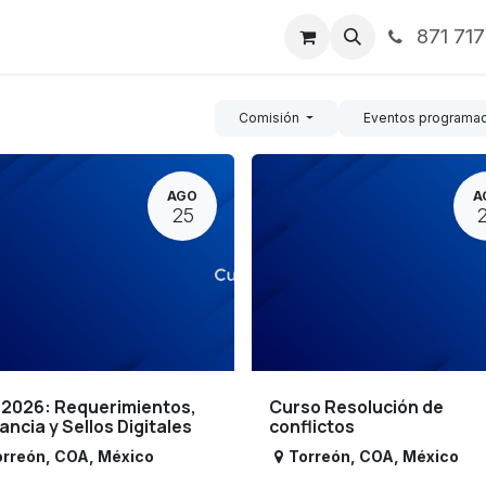
871 71
ntos
Nosotros
Servicios
Noticias
Contáctenos
Comisión
Eventos programa
AGO
A
25
 2026: Requerimientos,
Curso Resolución de
lancia y Sellos Digitales
conflictos
orreón
,
COA
,
México
Torreón
,
COA
,
México