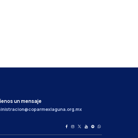
íenos un mensaje
inistracion@coparmexlaguna.org.mx