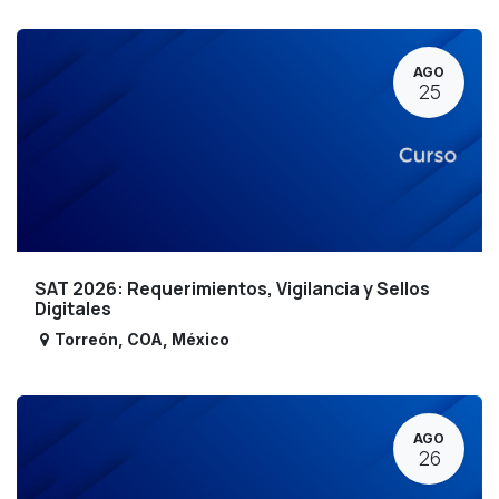
AGO
25
SAT 2026: Requerimientos, Vigilancia y Sellos
Digitales
Torreón
,
COA
,
México
AGO
26