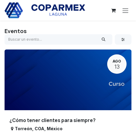
Ir al contenido
Eventos
AGO
13
¿Cómo tener clientes para siempre?
Torreón
,
COA
,
México