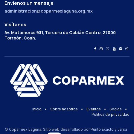
Envíenos un mensaje
administracion@coparmexlaguna.org.mx
Visítanos
Av. Matamoros 931, Tercero de Cobián Centro, 27000
Torreón, Coah.
Inicio
•
Sobre nosotros
•
Eventos
•
Socios
•
Política de privacidad
© Coparmex Laguna. Sitio web desarrollado por
Punto Exacto
y
Jarsa