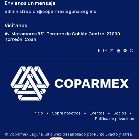
Envíenos un mensaje
administracion@coparmexlaguna.org.mx
Visítanos
Av. Matamoros 931, Tercero de Cobián Centro, 27000
Torreón, Coah.
Inicio
•
Sobre nosotros
•
Eventos
•
Socios
•
Política de privacidad
© Coparmex Laguna. Sitio web desarrollado por
Punto Exacto
y
Jarsa