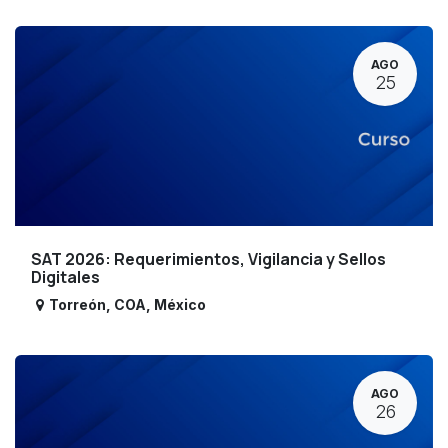
AGO
25
SAT 2026: Requerimientos, Vigilancia y Sellos
Digitales
Torreón
,
COA
,
México
AGO
26