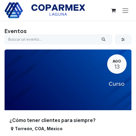
Ir al contenido
Eventos
AGO
13
¿Cómo tener clientes para siempre?
Torreón
,
COA
,
México