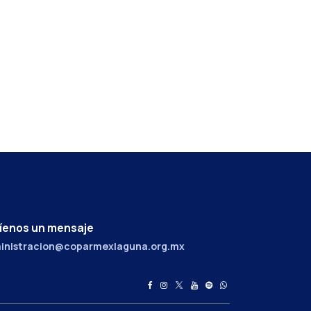
íenos un mensaje
inistracion@coparmexlaguna.org.mx