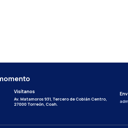
 momento
Visítanos
Env
Av. Matamoros 931, Tercero de Cobián Centro,
adm
27000 Torreón, Coah.