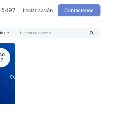
7 5497
Iniciar sesión
Contáctenos
dos
GO
26