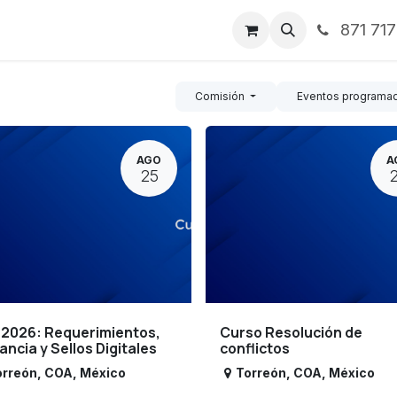
871 71
ntos
Nosotros
Servicios
Noticias
Contáctenos
Comisión
Eventos programa
AGO
A
25
 2026: Requerimientos,
Curso Resolución de
lancia y Sellos Digitales
conflictos
orreón
,
COA
,
México
Torreón
,
COA
,
México