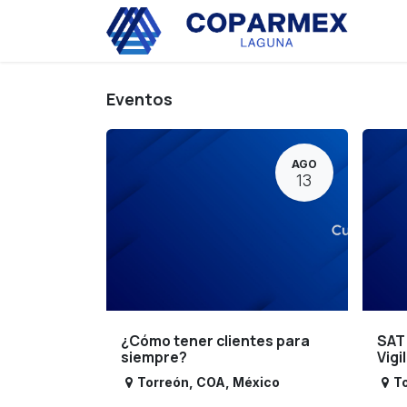
Ir al contenido
Eve
Eventos
AGO
13
¿Cómo tener clientes para
SAT
siempre?
Vigi
Torreón
,
COA
,
México
T