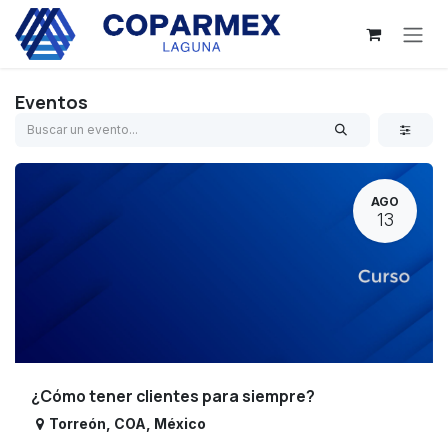
Ir al contenido
Eventos
AGO
13
¿Cómo tener clientes para siempre?
Torreón
,
COA
,
México