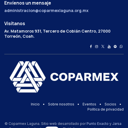
Envíenos un mensaje
administracion@coparmexlaguna.org.mx
Visítanos
Av. Matamoros 931, Tercero de Cobián Centro, 27000
Torreón, Coah.
Inicio
•
Sobre nosotros
•
Eventos
•
Socios
•
Política de privacidad
© Coparmex Laguna. Sitio web desarrollado por
Punto Exacto
y
Jarsa