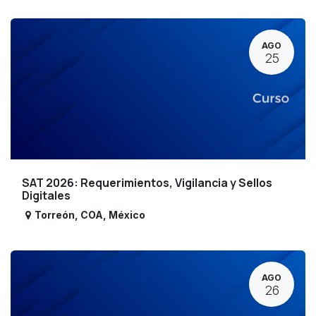
AGO
25
SAT 2026: Requerimientos, Vigilancia y Sellos
Digitales
Torreón
,
COA
,
México
AGO
26