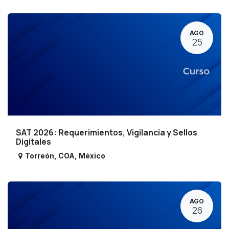
AGO
25
SAT 2026: Requerimientos, Vigilancia y Sellos
Digitales
Torreón
,
COA
,
México
AGO
26