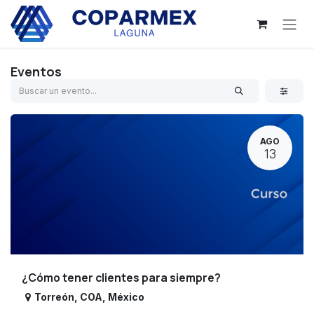
Ir al contenido
Eventos
AGO
13
¿Cómo tener clientes para siempre?
Torreón
,
COA
,
México