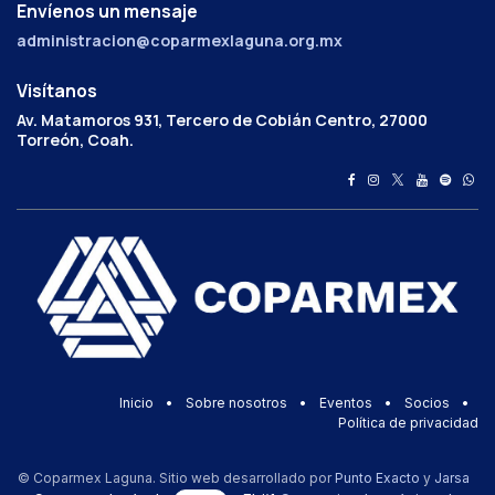
Envíenos un mensaje
administracion@coparmexlaguna.org.mx
Visítanos
Av. Matamoros 931, Tercero de Cobián Centro, 27000
Torreón, Coah.
Inicio
•
Sobre nosotros
•
Eventos
•
Socios
•
Política de privacidad
© Coparmex Laguna. Sitio web desarrollado por
Punto Exacto
y
Jarsa