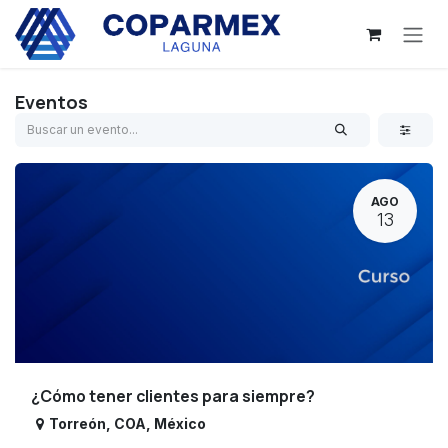
Ir al contenido
Eventos
AGO
13
¿Cómo tener clientes para siempre?
Torreón
,
COA
,
México