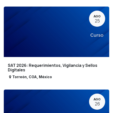
AGO
25
SAT 2026: Requerimientos, Vigilancia y Sellos
Digitales
Torreón
,
COA
,
México
AGO
26