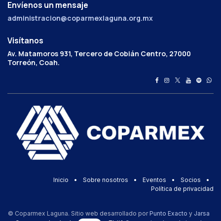
Envíenos un mensaje
administracion@coparmexlaguna.org.mx
Visítanos
Av. Matamoros 931, Tercero de Cobián Centro, 27000
Torreón, Coah.
Inicio
•
Sobre nosotros
•
Eventos
•
Socios
•
Política de privacidad
© Coparmex Laguna. Sitio web desarrollado por
Punto Exacto
y
Jarsa