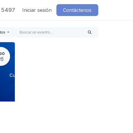
7 5497
Iniciar sesión
Contáctenos
dos
GO
26