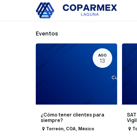
Ir al contenido
Eve
Eventos
AGO
13
¿Cómo tener clientes para
SAT
siempre?
Vigi
Torreón
,
COA
,
México
T