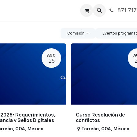
871 71
ntos
Nosotros
Servicios
Noticias
Contáctenos
Comisión
Eventos programa
AGO
A
25
 2026: Requerimientos,
Curso Resolución de
lancia y Sellos Digitales
conflictos
orreón
,
COA
,
México
Torreón
,
COA
,
México