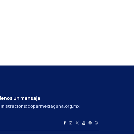
íenos un mensaje
inistracion@coparmexlaguna.org.mx