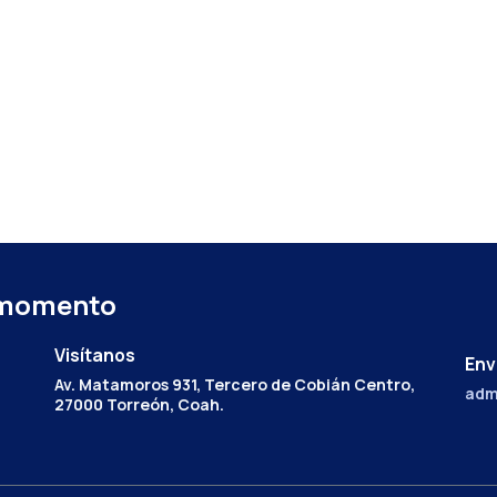
 momento
Visítanos
Env
Av. Matamoros 931, Tercero de Cobián Centro,
adm
27000 Torreón, Coah.