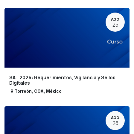
AGO
25
SAT 2026: Requerimientos, Vigilancia y Sellos
Digitales
Torreón
,
COA
,
México
AGO
26