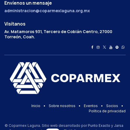
Envíenos un mensaje
administracion@coparmexlaguna.org.mx
Visítanos
Av. Matamoros 931, Tercero de Cobián Centro, 27000
Torreón, Coah.
Inicio
•
Sobre nosotros
•
Eventos
•
Socios
•
Política de privacidad
© Coparmex Laguna. Sitio web desarrollado por
Punto Exacto
y
Jarsa