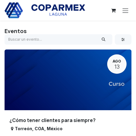
Ir al contenido
Eventos
AGO
13
¿Cómo tener clientes para siempre?
Torreón
,
COA
,
México