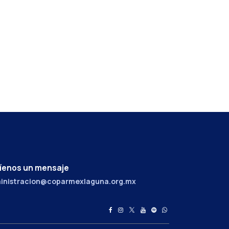
íenos un mensaje
inistracion@coparmexlaguna.org.mx