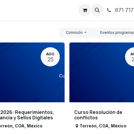
871 71
ntos
Nosotros
Servicios
Noticias
Contáctenos
Comisión
Eventos programa
AGO
A
25
 2026: Requerimientos,
Curso Resolución de
lancia y Sellos Digitales
conflictos
orreón
,
COA
,
México
Torreón
,
COA
,
México