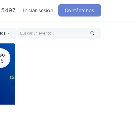
7 5497
Iniciar sesión
Contáctenos
dos
GO
26