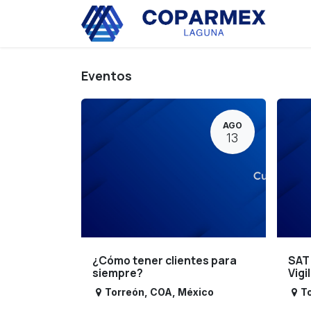
Ir al contenido
Eve
Eventos
AGO
13
¿Cómo tener clientes para
SAT
siempre?
Vigi
Torreón
,
COA
,
México
T