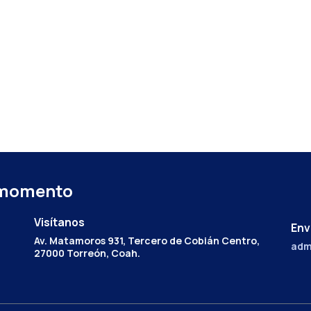
 momento
Visítanos
Env
Av. Matamoros 931, Tercero de Cobián Centro,
adm
27000 Torreón, Coah.