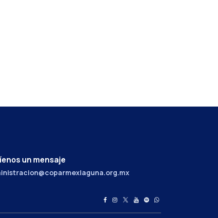
íenos un mensaje
inistracion@coparmexlaguna.org.mx