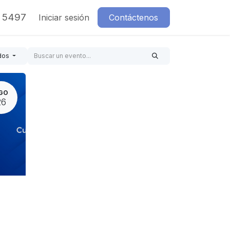
7 5497
Iniciar sesión
Contáctenos
dos
GO
26