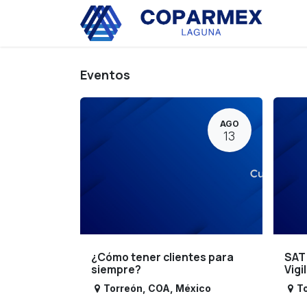
Ir al contenido
Eve
Eventos
AGO
13
¿Cómo tener clientes para
SAT
siempre?
Vigi
Torreón
,
COA
,
México
T