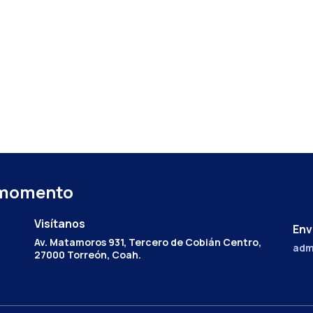
 momento
Visítanos
Env
Av. Matamoros 931, Tercero de Cobián Centro,
adm
27000 Torreón, Coah.