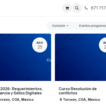
871 71
ntos
Nosotros
Servicios
Noticias
Contáctenos
Comisión
Eventos programa
AGO
A
25
 2026: Requerimientos,
Curso Resolución de
lancia y Sellos Digitales
conflictos
orreón
,
COA
,
México
Torreón
,
COA
,
México