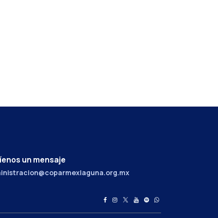
íenos un mensaje
inistracion@coparmexlaguna.org.mx