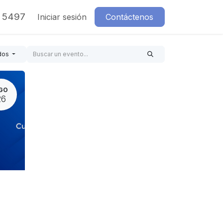
7 5497
Iniciar sesión
Contáctenos
dos
GO
26