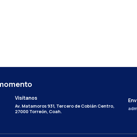
 momento
Visítanos
Env
Av. Matamoros 931, Tercero de Cobián Centro,
adm
27000 Torreón, Coah.