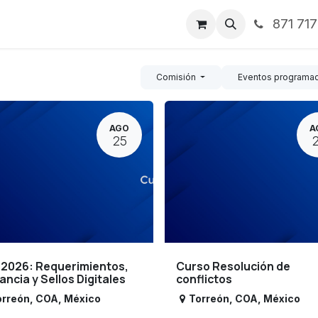
871 71
ntos
Nosotros
Servicios
Noticias
Contáctenos
Comisión
Eventos programa
AGO
A
25
 2026: Requerimientos,
Curso Resolución de
lancia y Sellos Digitales
conflictos
orreón
,
COA
,
México
Torreón
,
COA
,
México