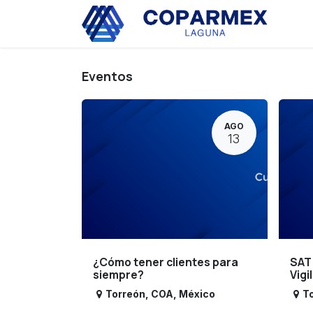
Ir al contenido
Eve
Eventos
AGO
13
¿Cómo tener clientes para
SAT
siempre?
Vigi
Torreón
,
COA
,
México
T