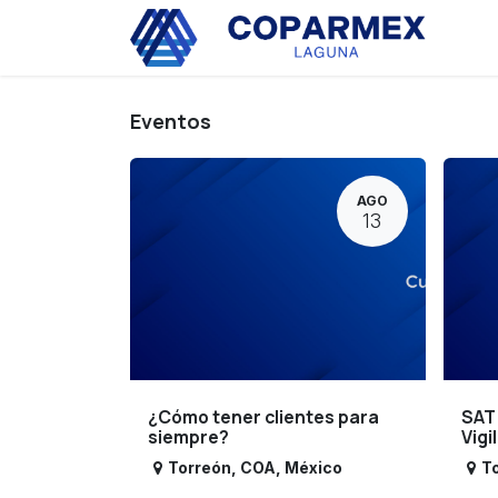
Ir al contenido
Eve
Eventos
AGO
13
¿Cómo tener clientes para
SAT
siempre?
Vigi
Torreón
,
COA
,
México
T