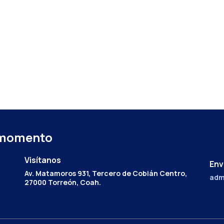
 momento
Visítanos
Env
Av. Matamoros 931, Tercero de Cobián Centro,
adm
27000 Torreón, Coah.