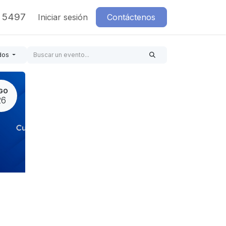
7 5497
Iniciar sesión
Contáctenos
dos
GO
26