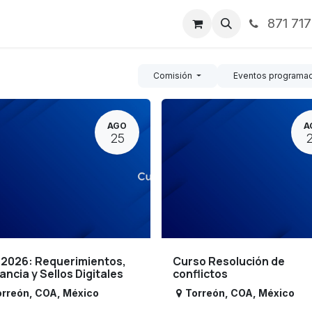
871 71
ntos
Nosotros
Servicios
Noticias
Contáctenos
Comisión
Eventos programa
AGO
A
25
 2026: Requerimientos,
Curso Resolución de
lancia y Sellos Digitales
conflictos
orreón
,
COA
,
México
Torreón
,
COA
,
México