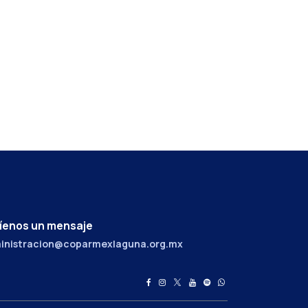
íenos un mensaje
inistracion@coparmexlaguna.org.mx