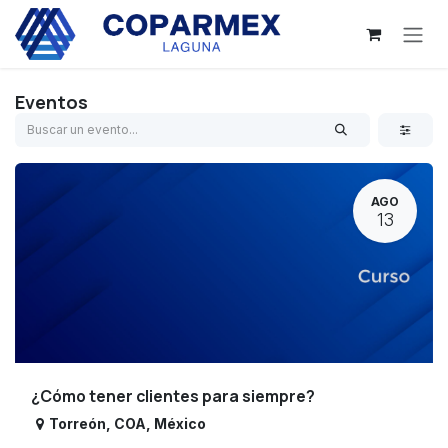
Ir al contenido
Eventos
AGO
13
¿Cómo tener clientes para siempre?
Torreón
,
COA
,
México