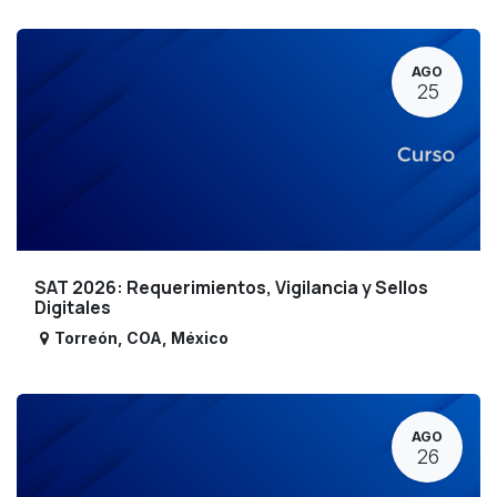
AGO
25
SAT 2026: Requerimientos, Vigilancia y Sellos
Digitales
Torreón
,
COA
,
México
AGO
26