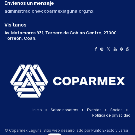
Envíenos un mensaje
administracion@coparmexlaguna.org.mx
Visítanos
Av. Matamoros 931, Tercero de Cobián Centro, 27000
Torreón, Coah.
Inicio
•
Sobre nosotros
•
Eventos
•
Socios
•
Política de privacidad
© Coparmex Laguna. Sitio web desarrollado por
Punto Exacto
y
Jarsa