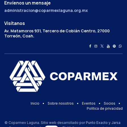
Envíenos un mensaje
administracion@coparmexlaguna.org.mx
Visítanos
Av. Matamoros 931, Tercero de Cobián Centro, 27000
Torreón, Coah.
Inicio
•
Sobre nosotros
•
Eventos
•
Socios
•
Política de privacidad
© Coparmex Laguna. Sitio web desarrollado por
Punto Exacto
y
Jarsa