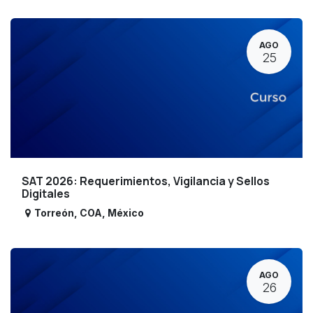
AGO
25
SAT 2026: Requerimientos, Vigilancia y Sellos
Digitales
Torreón
,
COA
,
México
AGO
26