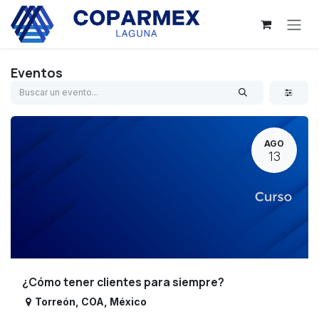
Ir al contenido
Eventos
AGO
13
¿Cómo tener clientes para siempre?
Torreón
,
COA
,
México