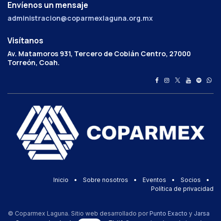
Envíenos un mensaje
administracion@coparmexlaguna.org.mx
Visítanos
Av. Matamoros 931, Tercero de Cobián Centro, 27000
Torreón, Coah.
Inicio
•
Sobre nosotros
•
Eventos
•
Socios
•
Política de privacidad
© Coparmex Laguna. Sitio web desarrollado por
Punto Exacto
y
Jarsa