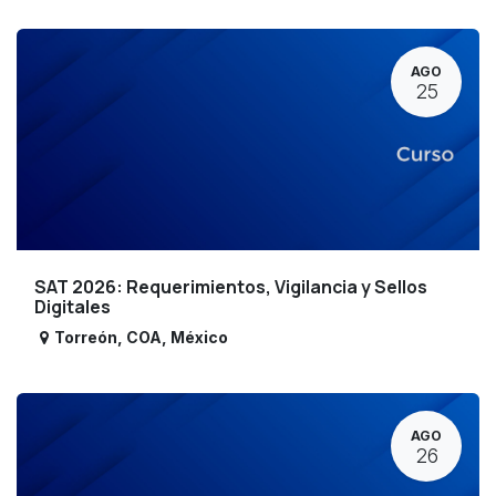
AGO
25
SAT 2026: Requerimientos, Vigilancia y Sellos
Digitales
Torreón
,
COA
,
México
AGO
26