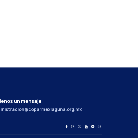
íenos un mensaje
inistracion@coparmexlaguna.org.mx