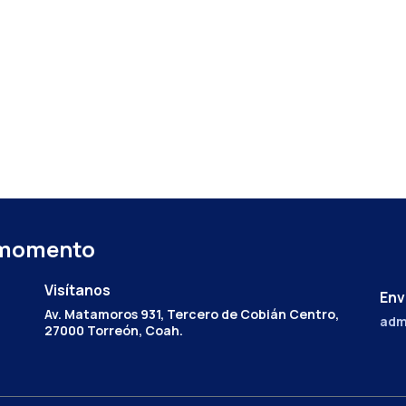
 momento
Visítanos
Env
Av. Matamoros 931, Tercero de Cobián Centro,
adm
27000 Torreón, Coah.