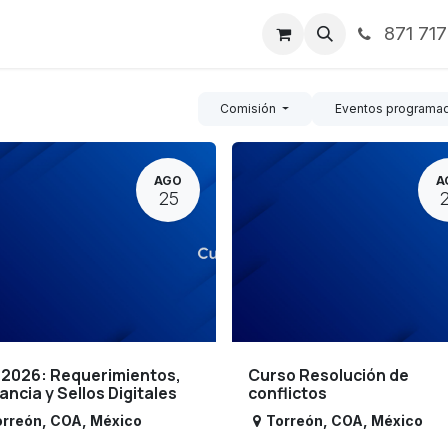
871 71
ntos
Nosotros
Servicios
Noticias
Contáctenos
Comisión
Eventos programa
AGO
A
25
 2026: Requerimientos,
Curso Resolución de
lancia y Sellos Digitales
conflictos
orreón
,
COA
,
México
Torreón
,
COA
,
México