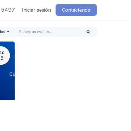
7 5497
Iniciar sesión
Contáctenos
dos
GO
26