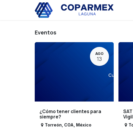
Ir al contenido
Eve
Eventos
AGO
13
¿Cómo tener clientes para
SAT
siempre?
Vigi
Torreón
,
COA
,
México
T