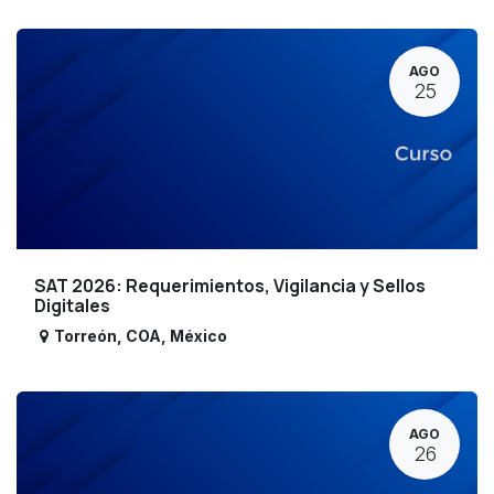
AGO
25
SAT 2026: Requerimientos, Vigilancia y Sellos
Digitales
Torreón
,
COA
,
México
AGO
26