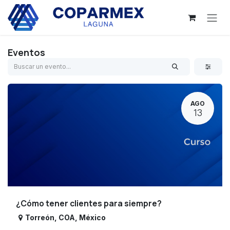
Ir al contenido
Eventos
AGO
13
¿Cómo tener clientes para siempre?
Torreón
,
COA
,
México