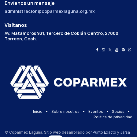
Envíenos un mensaje
administracion@coparmexlaguna.org.mx
Visítanos
Av. Matamoros 931, Tercero de Cobián Centro, 27000
Torreón, Coah.
Inicio
•
Sobre nosotros
•
Eventos
•
Socios
•
Política de privacidad
© Coparmex Laguna. Sitio web desarrollado por
Punto Exacto
y
Jarsa