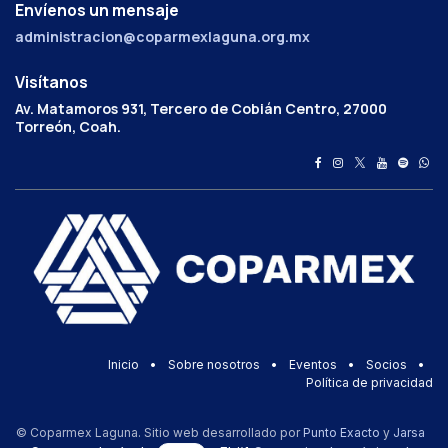
Envíenos un mensaje
administracion@coparmexlaguna.org.mx
Visítanos
Av. Matamoros 931, Tercero de Cobián Centro, 27000
Torreón, Coah.
Inicio
•
Sobre nosotros
•
Eventos
•
Socios
•
Política de privacidad
© Coparmex Laguna. Sitio web desarrollado por
Punto Exacto
y
Jarsa