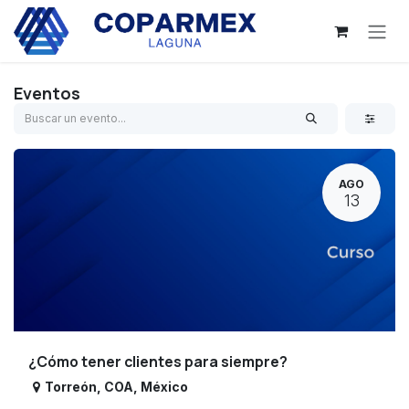
Ir al contenido
Eventos
AGO
13
¿Cómo tener clientes para siempre?
Torreón
,
COA
,
México