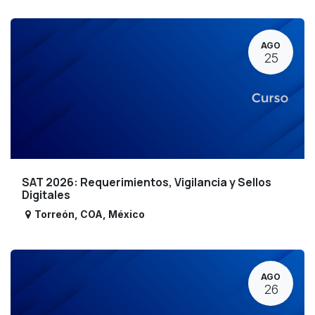
AGO
25
SAT 2026: Requerimientos, Vigilancia y Sellos
Digitales
Torreón
,
COA
,
México
AGO
26