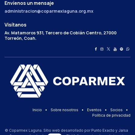
Envíenos un mensaje
administracion@coparmexlaguna.org.mx
Visítanos
Av. Matamoros 931, Tercero de Cobián Centro, 27000
Torreón, Coah.
Inicio
•
Sobre nosotros
•
Eventos
•
Socios
•
Política de privacidad
© Coparmex Laguna. Sitio web desarrollado por
Punto Exacto
y
Jarsa