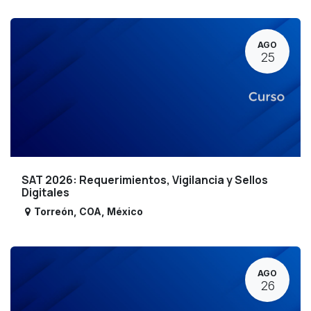
AGO
25
SAT 2026: Requerimientos, Vigilancia y Sellos
Digitales
Torreón
,
COA
,
México
AGO
26