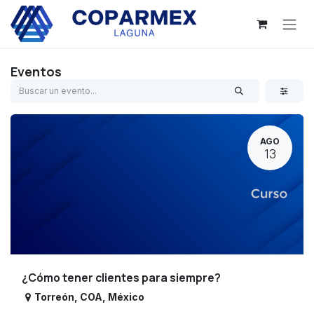
Ir al contenido
Eventos
AGO
13
¿Cómo tener clientes para siempre?
Torreón
,
COA
,
México