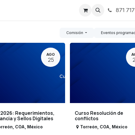
871 71
ntos
Nosotros
Servicios
Noticias
Contáctenos
Comisión
Eventos programa
AGO
A
25
 2026: Requerimientos,
Curso Resolución de
lancia y Sellos Digitales
conflictos
orreón
,
COA
,
México
Torreón
,
COA
,
México