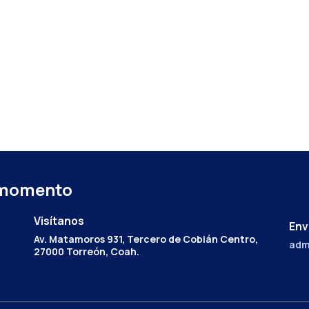
 momento
Visítanos
Env
Av. Matamoros 931, Tercero de Cobián Centro,
adm
27000 Torreón, Coah.