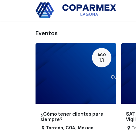
Ir al contenido
Eve
Eventos
AGO
13
¿Cómo tener clientes para
SAT
siempre?
Vigi
Torreón
,
COA
,
México
T