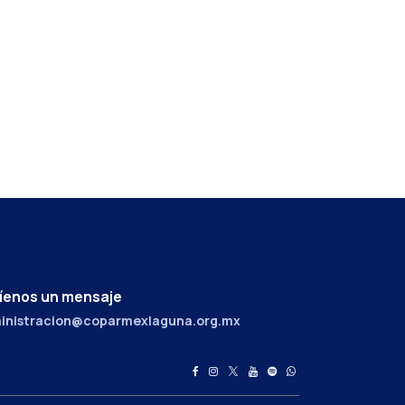
íenos un mensaje
inistracion@coparmexlaguna.org.mx