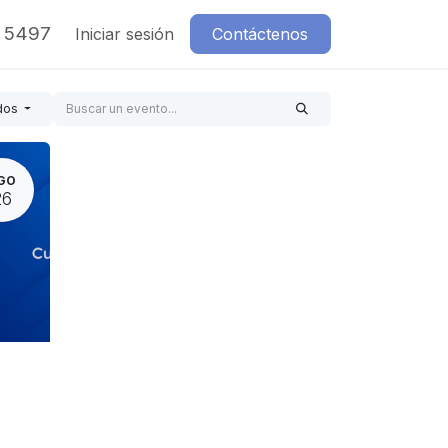
7 5497
Iniciar sesión
Contáctenos
dos
GO
26