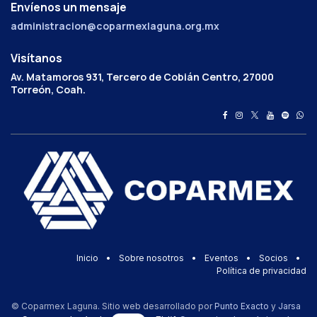
Envíenos un mensaje
administracion@coparmexlaguna.org.mx
Visítanos
Av. Matamoros 931, Tercero de Cobián Centro, 27000
Torreón, Coah.
Inicio
•
Sobre nosotros
•
Eventos
•
Socios
•
Política de privacidad
© Coparmex Laguna. Sitio web desarrollado por
Punto Exacto
y
Jarsa