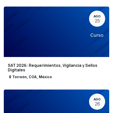
AGO
25
SAT 2026: Requerimientos, Vigilancia y Sellos
Digitales
Torreón
,
COA
,
México
AGO
26