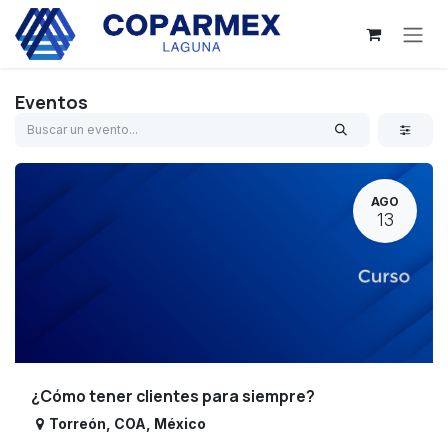
Ir al contenido
Eventos
AGO
13
¿Cómo tener clientes para siempre?
Torreón
,
COA
,
México