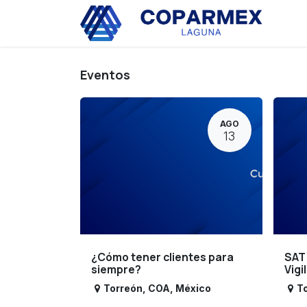
Ir al contenido
Eve
Eventos
AGO
13
¿Cómo tener clientes para
SAT
siempre?
Vigi
Torreón
,
COA
,
México
T