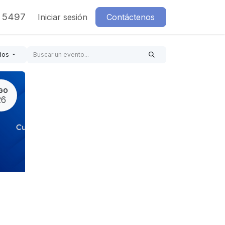
7 5497
Iniciar sesión
Contáctenos
dos
GO
26