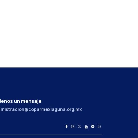
íenos un mensaje
inistracion@coparmexlaguna.org.mx