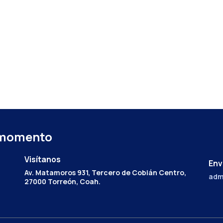
 momento
Visítanos
Env
Av. Matamoros 931, Tercero de Cobián Centro,
adm
27000 Torreón, Coah.