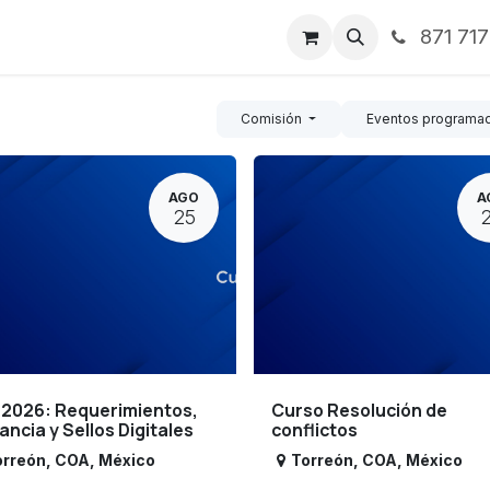
871 71
ntos
Nosotros
Servicios
Noticias
Contáctenos
Comisión
Eventos programa
AGO
A
25
 2026: Requerimientos,
Curso Resolución de
lancia y Sellos Digitales
conflictos
orreón
,
COA
,
México
Torreón
,
COA
,
México