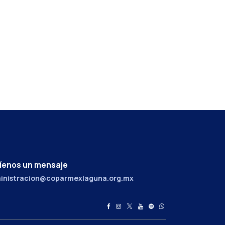
íenos un mensaje
inistracion@coparmexlaguna.org.mx