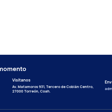
 momento
Visítanos
Env
Av. Matamoros 931, Tercero de Cobián Centro,
adm
27000 Torreón, Coah.