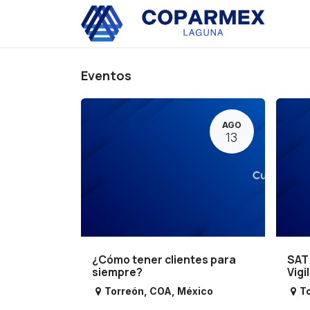
Ir al contenido
Eve
Eventos
AGO
13
¿Cómo tener clientes para
SAT
siempre?
Vigi
Torreón
,
COA
,
México
T