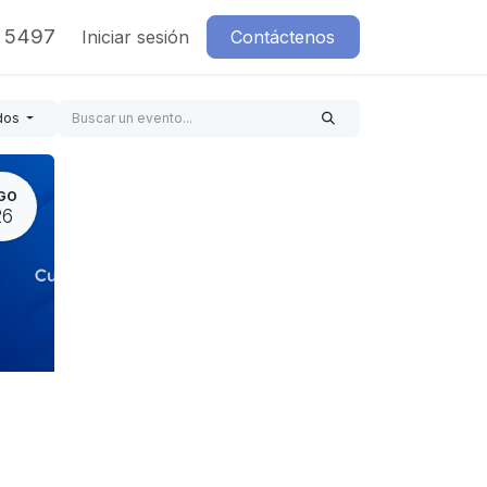
7 5497
Iniciar sesión
Contáctenos
dos
GO
26