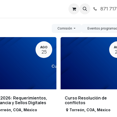
871 71
ntos
Nosotros
Servicios
Noticias
Contáctenos
Comisión
Eventos programa
AGO
A
25
 2026: Requerimientos,
Curso Resolución de
lancia y Sellos Digitales
conflictos
orreón
,
COA
,
México
Torreón
,
COA
,
México