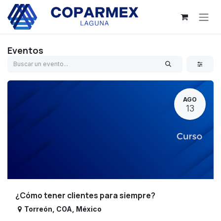
Ir al contenido
Eventos
AGO
13
¿Cómo tener clientes para siempre?
Torreón
,
COA
,
México