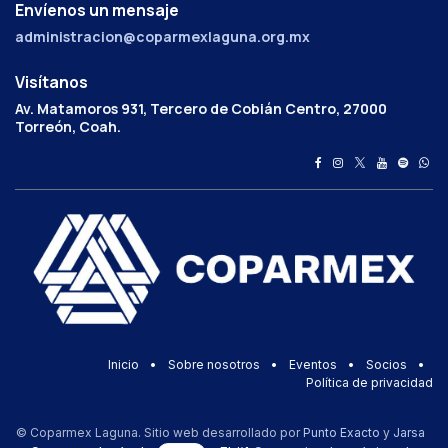
Envíenos un mensaje
administracion@coparmexlaguna.org.mx
Visítanos
Av. Matamoros 931, Tercero de Cobián Centro, 27000
Torreón, Coah.
Inicio
•
Sobre nosotros
•
Eventos
•
Socios
•
Política de privacidad
© Coparmex Laguna. Sitio web desarrollado por
Punto Exacto
y
Jarsa