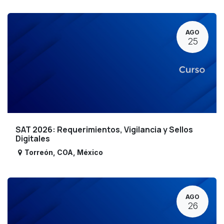
AGO
25
SAT 2026: Requerimientos, Vigilancia y Sellos
Digitales
Torreón
,
COA
,
México
AGO
26