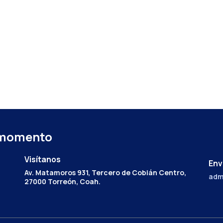
 momento
Visítanos
Env
Av. Matamoros 931, Tercero de Cobián Centro,
adm
27000 Torreón, Coah.