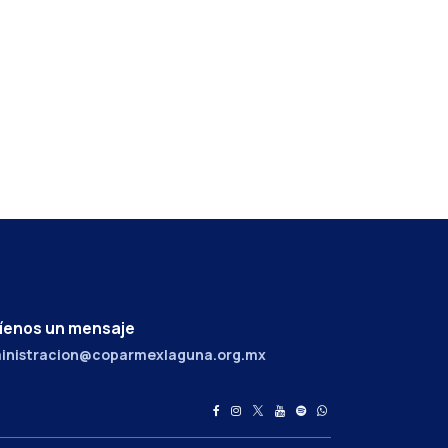
íenos un mensaje
inistracion@coparmexlaguna.org.mx