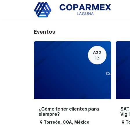
Ir al contenido
Eve
Eventos
AGO
13
¿Cómo tener clientes para
SAT
siempre?
Vigi
Torreón
,
COA
,
México
T