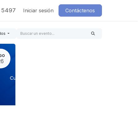
7 5497
Iniciar sesión
Contáctenos
dos
GO
26