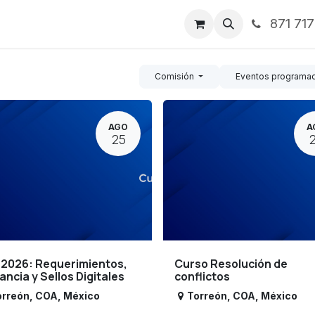
871 71
ntos
Nosotros
Servicios
Noticias
Contáctenos
Comisión
Eventos programa
AGO
A
25
 2026: Requerimientos,
Curso Resolución de
lancia y Sellos Digitales
conflictos
orreón
,
COA
,
México
Torreón
,
COA
,
México