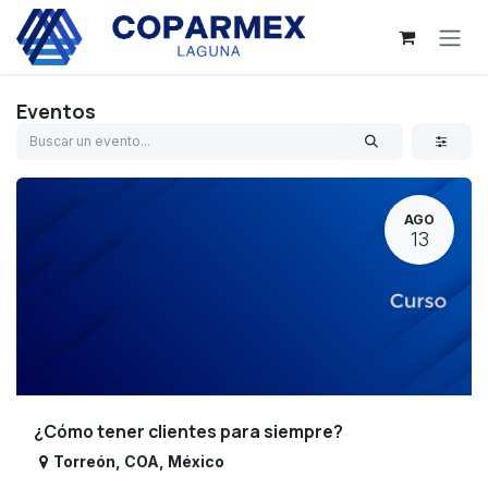
Ir al contenido
Eventos
AGO
13
¿Cómo tener clientes para siempre?
Torreón
,
COA
,
México