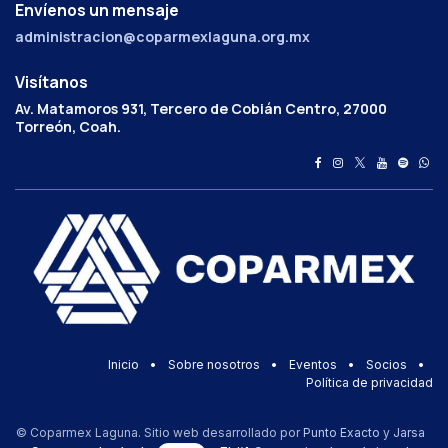
Envíenos un mensaje
administracion@coparmexlaguna.org.mx
Visítanos
Av. Matamoros 931, Tercero de Cobián Centro, 27000
Torreón, Coah.
Inicio
•
Sobre nosotros
•
Eventos
•
Socios
•
Política de privacidad
© Coparmex Laguna. Sitio web desarrollado por
Punto Exacto
y
Jarsa