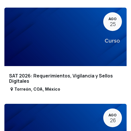
AGO
25
SAT 2026: Requerimientos, Vigilancia y Sellos
Digitales
Torreón
,
COA
,
México
AGO
26