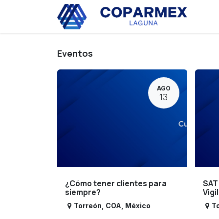
Ir al contenido
Eve
Eventos
AGO
13
¿Cómo tener clientes para
SAT
siempre?
Vigi
Torreón
,
COA
,
México
T