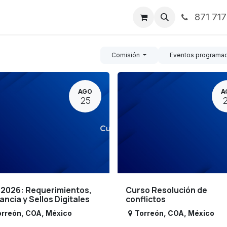
871 71
ntos
Nosotros
Servicios
Noticias
Contáctenos
Comisión
Eventos programa
AGO
A
25
 2026: Requerimientos,
Curso Resolución de
lancia y Sellos Digitales
conflictos
orreón
,
COA
,
México
Torreón
,
COA
,
México