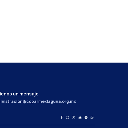
íenos un mensaje
inistracion@coparmexlaguna.org.mx