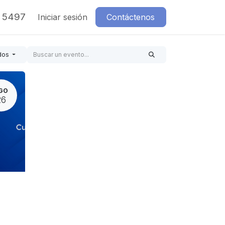
7 5497
Iniciar sesión
Contáctenos
dos
GO
26