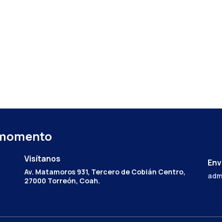
 momento
Visítanos
Env
Av. Matamoros 931, Tercero de Cobián Centro,
adm
27000 Torreón, Coah.