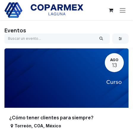
Ir al contenido
Eventos
AGO
13
¿Cómo tener clientes para siempre?
Torreón
,
COA
,
México