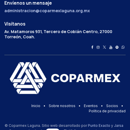
Envíenos un mensaje
administracion@coparmexlaguna.org.mx
Visítanos
Av. Matamoros 931, Tercero de Cobián Centro, 27000
Torreón, Coah.
Inicio
•
Sobre nosotros
•
Eventos
•
Socios
•
Política de privacidad
© Coparmex Laguna. Sitio web desarrollado por
Punto Exacto
y
Jarsa