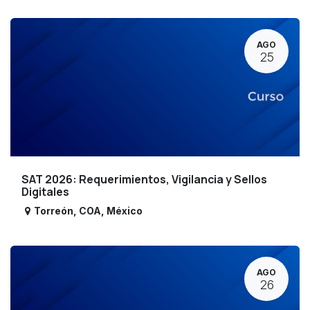
AGO
25
SAT 2026: Requerimientos, Vigilancia y Sellos
Digitales
Torreón
,
COA
,
México
AGO
26