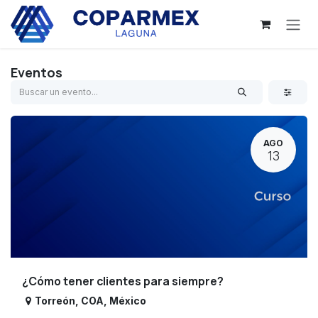
Ir al contenido
Eventos
AGO
13
¿Cómo tener clientes para siempre?
Torreón
,
COA
,
México