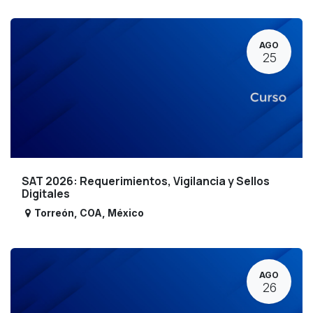
AGO
25
SAT 2026: Requerimientos, Vigilancia y Sellos
Digitales
Torreón
,
COA
,
México
AGO
26