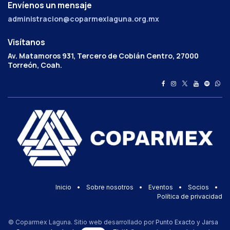
Envíenos un mensaje
administracion@coparmexlaguna.org.mx
Visítanos
Av. Matamoros 931, Tercero de Cobián Centro, 27000
Torreón, Coah.
Inicio
•
Sobre nosotros
•
Eventos
•
Socios
•
Política de privacidad
© Coparmex Laguna. Sitio web desarrollado por
Punto Exacto
y
Jarsa