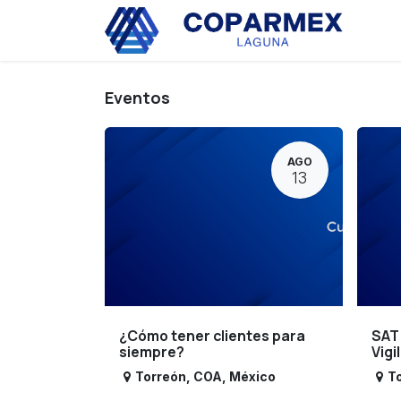
Ir al contenido
Eve
Eventos
AGO
13
¿Cómo tener clientes para
SAT
siempre?
Vigi
Torreón
,
COA
,
México
T