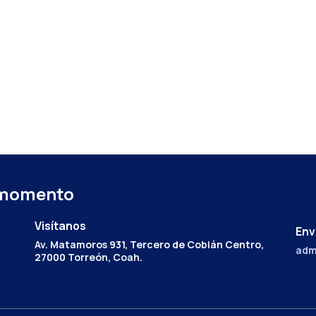
 momento
Visítanos
Env
Av. Matamoros 931, Tercero de Cobián Centro,
adm
27000 Torreón, Coah.