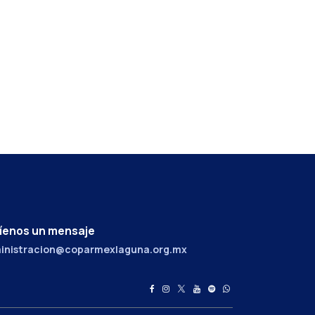
íenos un mensaje
inistracion@coparmexlaguna.org.mx