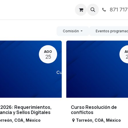
871 71
ntos
Nosotros
Servicios
Noticias
Contáctenos
Comisión
Eventos programa
AGO
A
25
 2026: Requerimientos,
Curso Resolución de
lancia y Sellos Digitales
conflictos
orreón
,
COA
,
México
Torreón
,
COA
,
México