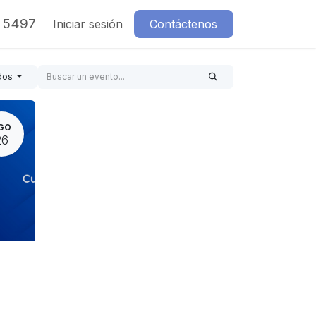
7 5497
Iniciar sesión
Contáctenos
dos
GO
26