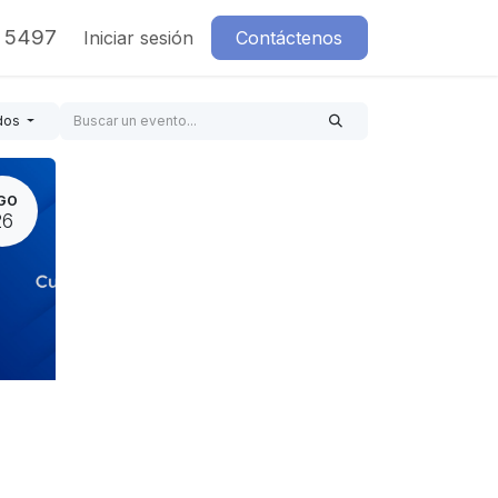
7 5497
Iniciar sesión
Contáctenos
dos
GO
26