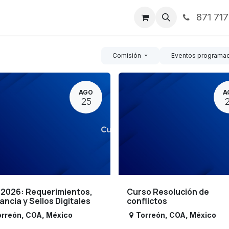
871 71
ntos
Nosotros
Servicios
Noticias
Contáctenos
Comisión
Eventos programa
AGO
A
25
 2026: Requerimientos,
Curso Resolución de
lancia y Sellos Digitales
conflictos
orreón
,
COA
,
México
Torreón
,
COA
,
México