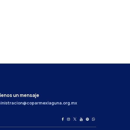
íenos un mensaje
inistracion@coparmexlaguna.org.mx