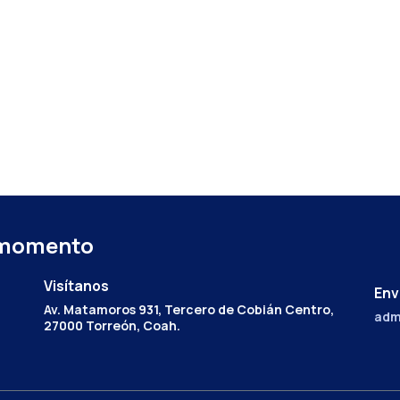
 momento
Visítanos
Env
Av. Matamoros 931, Tercero de Cobián Centro,
adm
27000 Torreón, Coah.