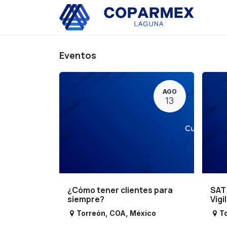
Ir al contenido
Eve
Eventos
AGO
13
¿Cómo tener clientes para
SAT
siempre?
Vigi
Torreón
,
COA
,
México
T