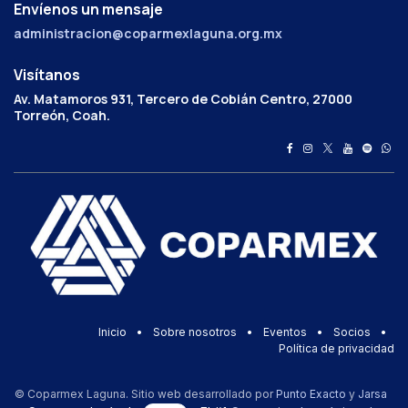
Envíenos un mensaje
administracion@coparmexlaguna.org.mx
Visítanos
Av. Matamoros 931, Tercero de Cobián Centro, 27000
Torreón, Coah.
Inicio
•
Sobre nosotros
•
Eventos
•
Socios
•
Política de privacidad
© Coparmex Laguna. Sitio web desarrollado por
Punto Exacto
y
Jarsa