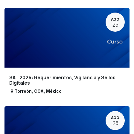
AGO
25
SAT 2026: Requerimientos, Vigilancia y Sellos
Digitales
Torreón
,
COA
,
México
AGO
26