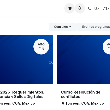
871 71
ntos
Nosotros
Servicios
Noticias
Contáctenos
Comisión
Eventos programa
AGO
A
25
 2026: Requerimientos,
Curso Resolución de
lancia y Sellos Digitales
conflictos
orreón
,
COA
,
México
Torreón
,
COA
,
México