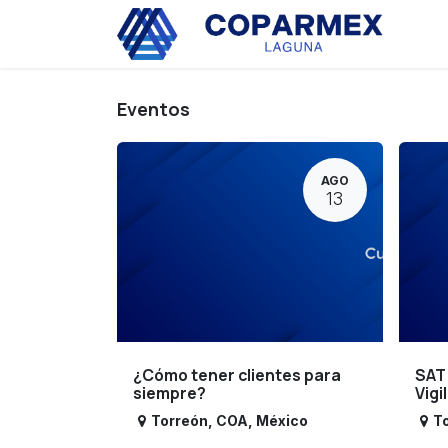
Ir al contenido
Eve
Eventos
AGO
13
¿Cómo tener clientes para
SAT
siempre?
Vigi
Torreón
,
COA
,
México
T