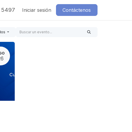
7 5497
Iniciar sesión
Contáctenos
dos
GO
26