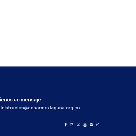
íenos un mensaje
inistracion@coparmexlaguna.org.mx