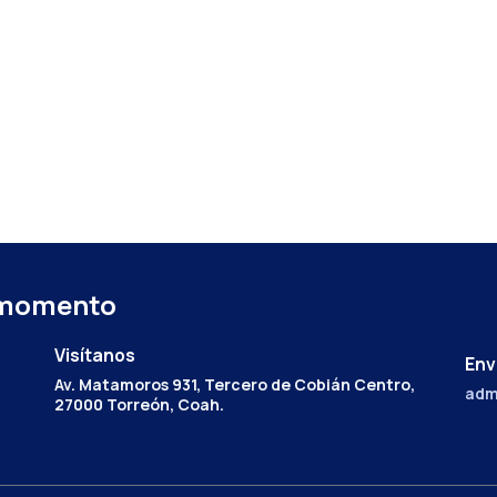
 momento
Visítanos
Env
Av. Matamoros 931, Tercero de Cobián Centro,
adm
27000 Torreón, Coah.