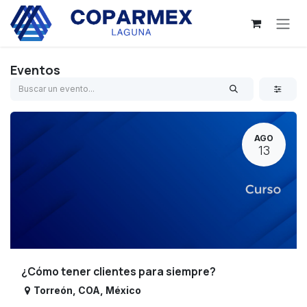
Ir al contenido
Eventos
AGO
13
¿Cómo tener clientes para siempre?
Torreón
,
COA
,
México