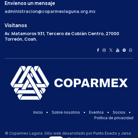
Envíenos un mensaje
administracion@coparmexlaguna.org.mx
Visítanos
Av. Matamoros 931, Tercero de Cobián Centro, 27000
Torreón, Coah.
Inicio
•
Sobre nosotros
•
Eventos
•
Socios
•
Política de privacidad
© Coparmex Laguna. Sitio web desarrollado por
Punto Exacto
y
Jarsa