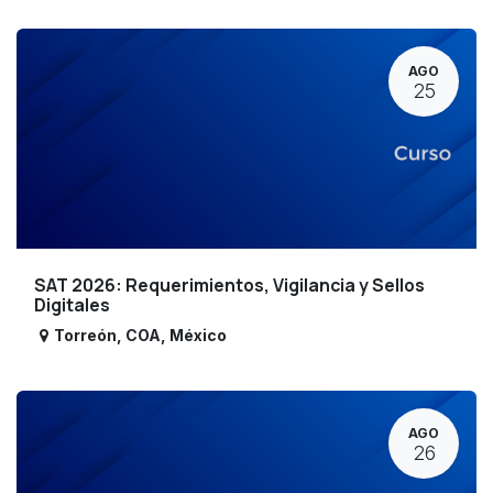
AGO
25
SAT 2026: Requerimientos, Vigilancia y Sellos
Digitales
Torreón
,
COA
,
México
AGO
26