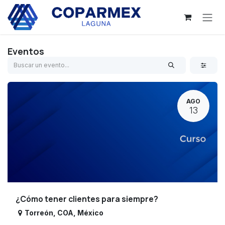
Ir al contenido
Eventos
AGO
13
¿Cómo tener clientes para siempre?
Torreón
,
COA
,
México