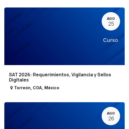
AGO
25
SAT 2026: Requerimientos, Vigilancia y Sellos
Digitales
Torreón
,
COA
,
México
AGO
26