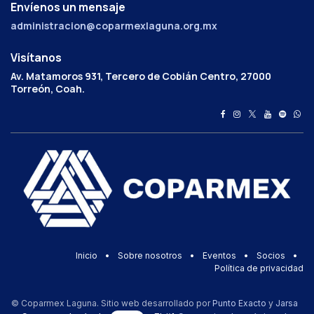
Envíenos un mensaje
administracion@coparmexlaguna.org.mx
Visítanos
Av. Matamoros 931, Tercero de Cobián Centro, 27000
Torreón, Coah.
Inicio
•
Sobre nosotros
•
Eventos
•
Socios
•
Política de privacidad
© Coparmex Laguna. Sitio web desarrollado por
Punto Exacto
y
Jarsa