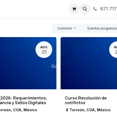
871 71
ntos
Nosotros
Servicios
Noticias
Contáctenos
Comisión
Eventos programa
AGO
A
25
 2026: Requerimientos,
Curso Resolución de
lancia y Sellos Digitales
conflictos
orreón
,
COA
,
México
Torreón
,
COA
,
México