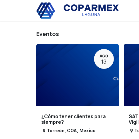
Ir al contenido
Eve
Eventos
AGO
13
¿Cómo tener clientes para
SAT
siempre?
Vigi
Torreón
,
COA
,
México
T