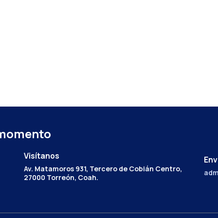
 momento
Visítanos
Env
Av. Matamoros 931, Tercero de Cobián Centro,
adm
27000 Torreón, Coah.