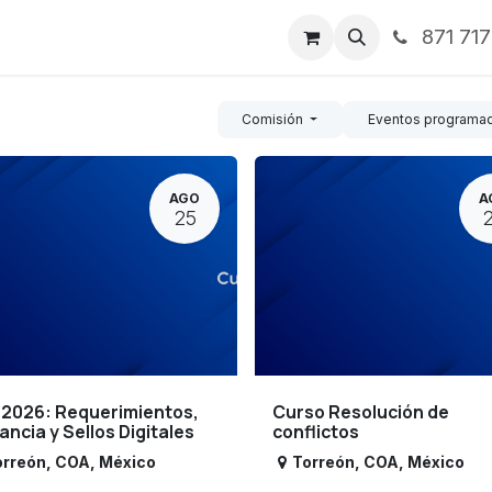
871 71
ntos
Nosotros
Servicios
Noticias
Contáctenos
Comisión
Eventos programa
AGO
A
25
 2026: Requerimientos,
Curso Resolución de
lancia y Sellos Digitales
conflictos
orreón
,
COA
,
México
Torreón
,
COA
,
México