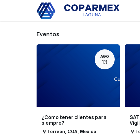
Ir al contenido
Eve
Eventos
AGO
13
¿Cómo tener clientes para
SAT
siempre?
Vigi
Torreón
,
COA
,
México
T