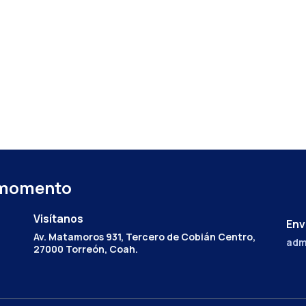
 momento
Visítanos
Env
Av. Matamoros 931, Tercero de Cobián Centro,
adm
27000 Torreón, Coah.