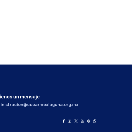
íenos un mensaje
inistracion@coparmexlaguna.org.mx