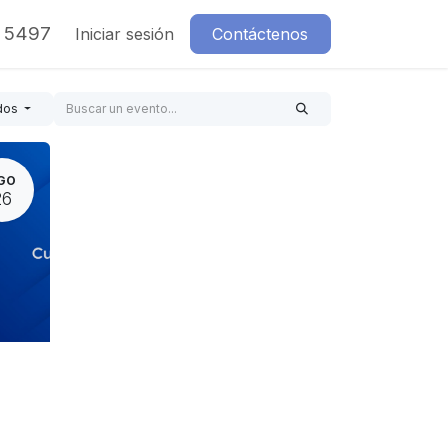
7 5497
Iniciar sesión
Contáctenos
dos
GO
26