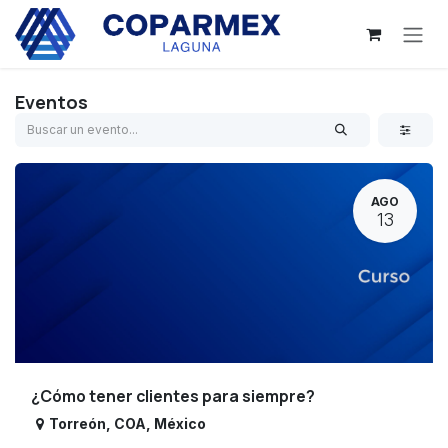
Ir al contenido
Eventos
AGO
13
¿Cómo tener clientes para siempre?
Torreón
,
COA
,
México