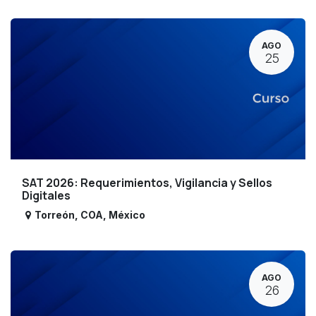
AGO
25
SAT 2026: Requerimientos, Vigilancia y Sellos
Digitales
Torreón
,
COA
,
México
AGO
26