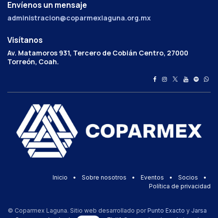
Envíenos un mensaje
administracion@coparmexlaguna.org.mx
Visítanos
Av. Matamoros 931, Tercero de Cobián Centro, 27000
Torreón, Coah.
Inicio
•
Sobre nosotros
•
Eventos
•
Socios
•
Política de privacidad
© Coparmex Laguna. Sitio web desarrollado por
Punto Exacto
y
Jarsa