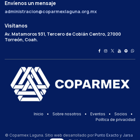
Envíenos un mensaje
administracion@coparmexlaguna.org.mx
Visítanos
Av. Matamoros 931, Tercero de Cobián Centro, 27000
Torreón, Coah.
Inicio
•
Sobre nosotros
•
Eventos
•
Socios
•
Política de privacidad
© Coparmex Laguna. Sitio web desarrollado por
Punto Exacto
y
Jarsa