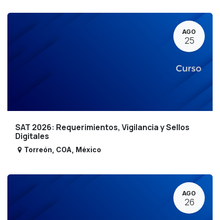
AGO
25
SAT 2026: Requerimientos, Vigilancia y Sellos
Digitales
Torreón
,
COA
,
México
AGO
26