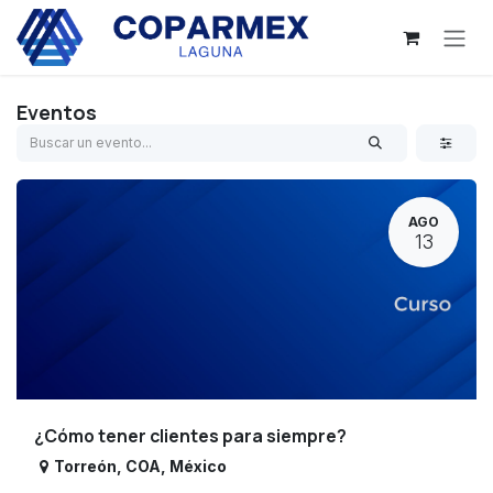
Ir al contenido
Eventos
AGO
13
¿Cómo tener clientes para siempre?
Torreón
,
COA
,
México