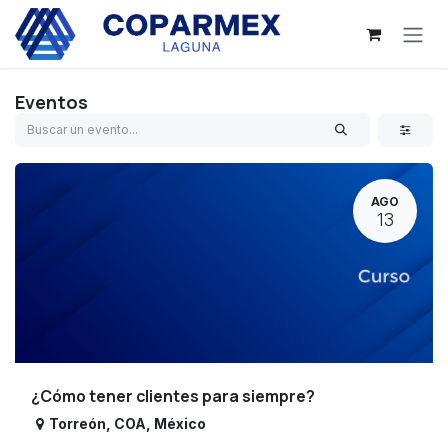
Ir al contenido
Eventos
AGO
13
¿Cómo tener clientes para siempre?
Torreón
,
COA
,
México