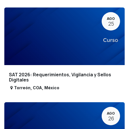
AGO
25
SAT 2026: Requerimientos, Vigilancia y Sellos
Digitales
Torreón
,
COA
,
México
AGO
26