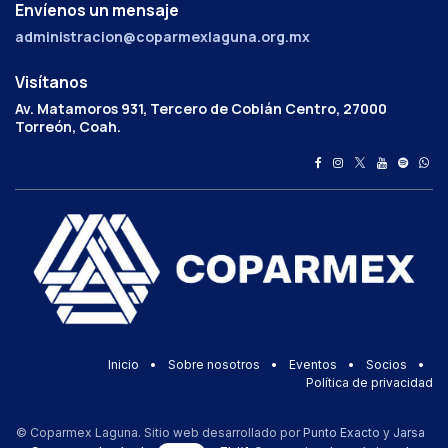
Envíenos un mensaje
administracion@coparmexlaguna.org.mx
Visítanos
Av. Matamoros 931, Tercero de Cobián Centro, 27000
Torreón, Coah.
Inicio
•
Sobre nosotros
•
Eventos
•
Socios
•
Política de privacidad
© Coparmex Laguna. Sitio web desarrollado por
Punto Exacto
y
Jarsa