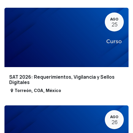
AGO
25
SAT 2026: Requerimientos, Vigilancia y Sellos
Digitales
Torreón
,
COA
,
México
AGO
26