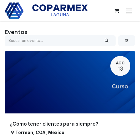
Ir al contenido
Eventos
AGO
13
¿Cómo tener clientes para siempre?
Torreón
,
COA
,
México