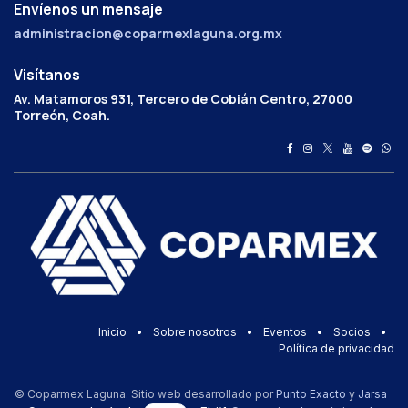
Envíenos un mensaje
administracion@coparmexlaguna.org.mx
Visítanos
Av. Matamoros 931, Tercero de Cobián Centro, 27000
Torreón, Coah.
Inicio
•
Sobre nosotros
•
Eventos
•
Socios
•
Política de privacidad
© Coparmex Laguna. Sitio web desarrollado por
Punto Exacto
y
Jarsa