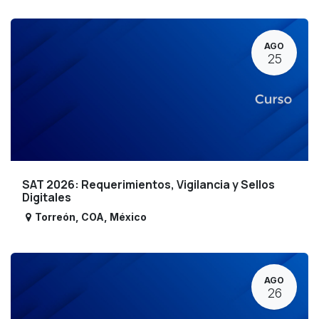
AGO
25
SAT 2026: Requerimientos, Vigilancia y Sellos
Digitales
Torreón
,
COA
,
México
AGO
26