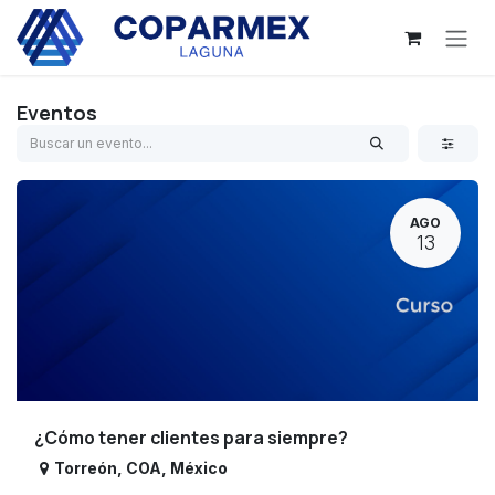
Ir al contenido
Eventos
AGO
13
¿Cómo tener clientes para siempre?
Torreón
,
COA
,
México