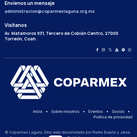
Envíenos un mensaje
administracion@coparmexlaguna.org.mx
Visítanos
Av. Matamoros 931, Tercero de Cobián Centro, 27000
Torreón, Coah.
Inicio
•
Sobre nosotros
•
Eventos
•
Socios
•
Política de privacidad
© Coparmex Laguna. Sitio web desarrollado por
Punto Exacto
y
Jarsa